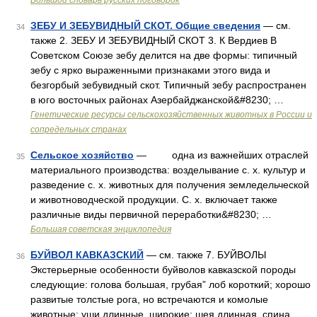
Большой словарь русских поговорок
ЗЕБУ И ЗЕБУВИДНЫЙ СКОТ. Общие сведения
— см.
34
также 2. ЗЕБУ И ЗЕБУВИДНЫЙ СКОТ 3. К Вердиев В
Советском Союзе зебу делится на две формы: типичный
зебу с ярко выраженными признаками этого вида и
безгорбый зебувидный скот. Типичный зебу распространен
в юго восточных районах Азербайджанской&#8230; …
Генетические ресурсы сельскохозяйственных животных в России и
сопредельных странах
Сельское хозяйство
— одна из важнейших отраслей
35
материального производства: возделывание с. х. культур и
разведение с. х. животных для получения земледельческой
и животноводческой продукции. С. х. включает также
различные виды первичной переработки&#8230; …
Большая советская энциклопедия
БУЙВОЛ КАВКАЗСКИЙ
— см. также 7. БУЙВОЛЫ
36
Экстерьерные особенности буйволов кавказской породы
следующие: голова большая, грубая” лоб короткий; хорошо
развитые толстые рога, но встречаются и комолые
животные; уши длинные, широкие; шея длинная, спина