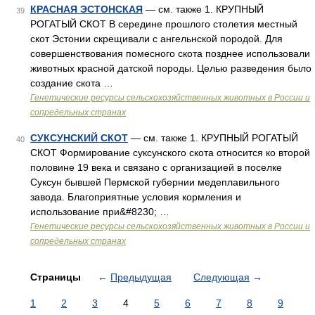
КРАСНАЯ ЭСТОНСКАЯ
— см. также 1. КРУПНЫЙ
39
РОГАТЫЙ СКОТ В середине прошлого столетия местный
скот Эстонии скрещивали с ангельнской породой. Для
совершенствования помесного скота позднее использовали
животных красной датской породы. Целью разведения было
создание скота …
Генетические ресурсы сельскохозяйственных животных в России и
сопредельных странах
СУКСУНСКИЙ СКОТ
— см. также 1. КРУПНЫЙ РОГАТЫЙ
40
СКОТ Формирование суксунского скота относится ко второй
половине 19 века и связано с организацией в поселке
Суксун бывшей Пермской губернии медеплавильного
завода. Благоприятные условия кормления и
использование при&#8230; …
Генетические ресурсы сельскохозяйственных животных в России и
сопредельных странах
Страницы
←
Предыдущая
Следующая
→
1
2
3
4
5
6
7
8
9