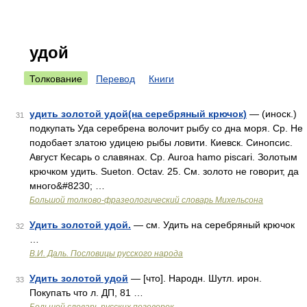
удой
Толкование
Перевод
Книги
удить золотой удой(на серебряный крючок)
— (иноск.)
31
подкупать Уда серебрена волочит рыбу со дна моря. Ср. Не
подобает златою удицею рыбы ловити. Киевск. Синопсис.
Август Кесарь о славянах. Ср. Auroa hamo piscari. Золотым
крючком удить. Sueton. Octav. 25. См. золото не говорит, да
много&#8230; …
Большой толково-фразеологический словарь Михельсона
Удить золотой удой.
— см. Удить на серебряный крючок
32
…
В.И. Даль. Пословицы русского народа
Удить золотой удой
— [что]. Народн. Шутл. ирон.
33
Покупать что л. ДП, 81 …